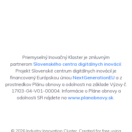
Priemyselný Inovačný Klaster je zmluvným
partnerom
Slovenského centra digitálnych inovácií
.
Projekt Slovenské centrum digitálnych inovácií je
financovaný Európskou úniou
NextGenerationEU
a z
prostriedkov Plánu obnovy a odolnosti na základe Výzvy č.
17I03-04-V01-00004. Informácie o Pláne obnovy a
odolnosti SR nájdete na
www.planobnovy.sk
.
© 2026 Industry Innovation Cluster. Created for free using