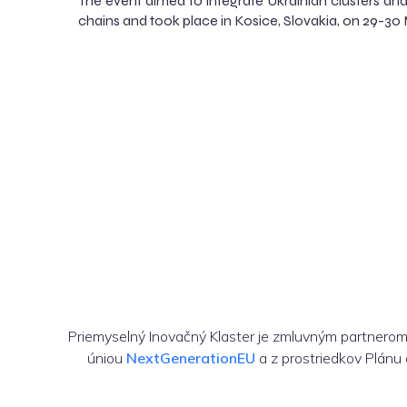
The event aimed to integrate Ukrainian clusters an
chains and took place in Kosice, Slovakia, on 29-3
Priemyselný Inovačný Klaster je zmluvným partnero
úniou
NextGenerationEU
a z prostriedkov Plánu