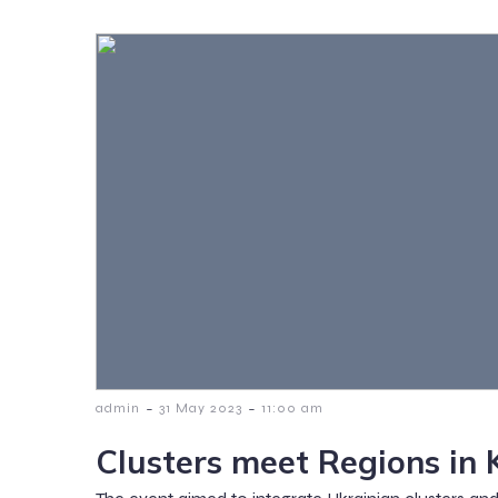
-
-
admin
31 May 2023
11:00 am
Clusters meet Regions in 