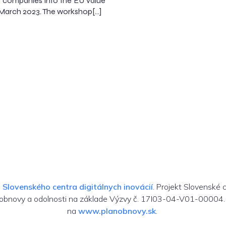
d companies into the EU value
0 March 2023. The workshop[…]
m
Slovenského centra digitálnych inovácií
. Projekt Slovenské 
 obnovy a odolnosti na základe Výzvy č. 17I03-04-V01-00004. 
na
www.planobnovy.sk
.