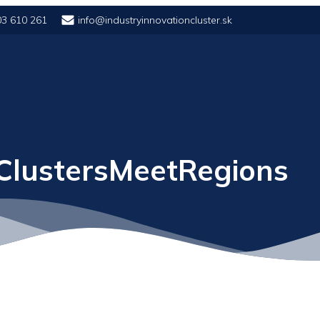
03 610 261
info@industryinnovationcluster.sk
 ClustersMeetRegions