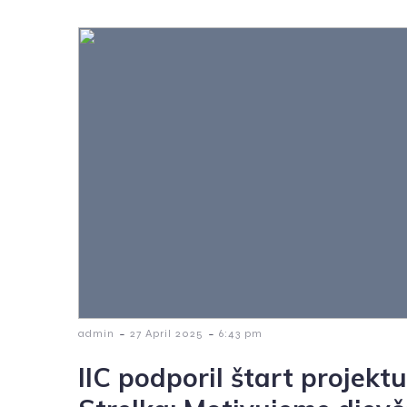
-
-
admin
27 April 2025
6:43 pm
IIC podporil štart projekt