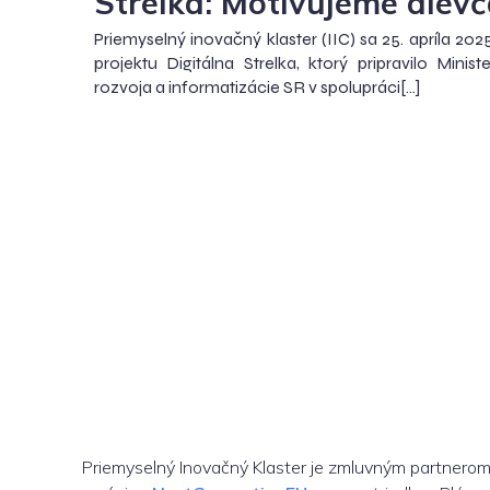
Strelka: Motivujeme dievč
Priemyselný inovačný klaster (IIC) sa 25. apríla 202
projektu Digitálna Strelka, ktorý pripravilo Minist
rozvoja a informatizácie SR v spolupráci[…]
Priemyselný Inovačný Klaster je zmluvným partnero