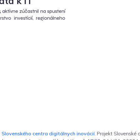
atá k IT
5 aktívne zúčastnil na spustení
erstvo investícií, regionálneho
m
Slovenského centra digitálnych inovácií
. Projekt Slovenské 