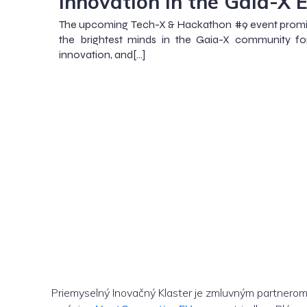
Innovation in the Gaia-X 
The upcoming Tech-X & Hackathon #9 event promis
the brightest minds in the Gaia-X community fo
innovation, and[…]
Priemyselný Inovačný Klaster je zmluvným partnero