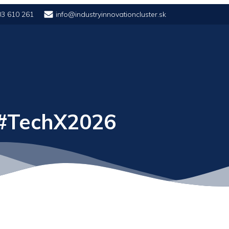
03 610 261
info@industryinnovationcluster.sk
 #TechX2026