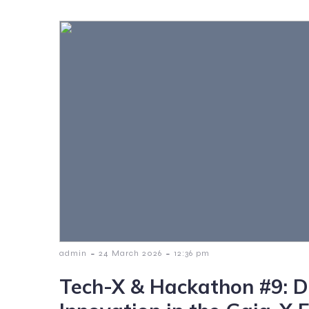
-
-
admin
24 March 2026
12:36 pm
Tech-X & Hackathon #9: D