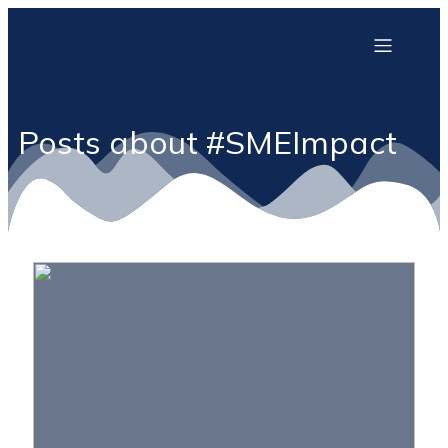
Posts about #SMEImpact