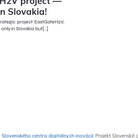
H2V project —
in Slovakia!
rategic project EastGateH2V,
t only in Slovakia but[…]
m
Slovenského centra digitálnych inovácií
. Projekt Slovenské 