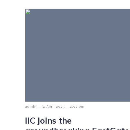
-
-
admin
14 April 2025
2:07 pm
IIC joins the