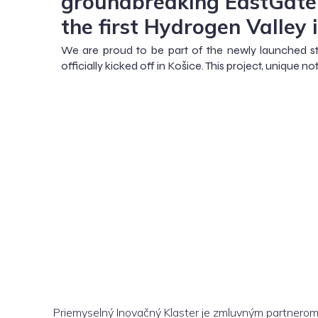
groundbreaking EastGate
the first Hydrogen Valley 
We are proud to be part of the newly launched st
officially kicked off in Košice. This project, unique no
Priemyselný Inovačný Klaster je zmluvným partnero