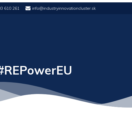
03 610 261
info@industryinnovationcluster.sk
 #REPowerEU